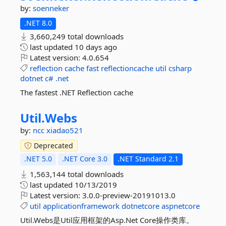
by:
soenneker
.NET 8.0
3,660,249 total downloads
last updated
10 days ago
Latest version:
4.0.654
reflection
cache
fast
reflectioncache
util
csharp
dotnet
c#
.net
The fastest .NET Reflection cache
Util.
Webs
by:
ncc
xiadao521
Deprecated
.NET 5.0
.NET Core 3.0
.NET Standard 2.1
1,563,144 total downloads
last updated
10/13/2019
Latest version:
3.0.0-preview-20191013.0
util
applicationframework
dotnetcore
aspnetcore
Util.Webs是Util应用框架的Asp.Net Core操作类库。