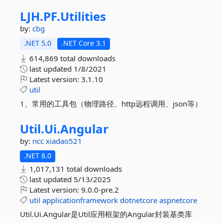
LJH.
PF.
Utilities
by:
cbg
.NET 5.0
.NET Core 3.1
614,869 total downloads
last updated
1/8/2021
Latest version:
3.1.10
util
1、常用的工具包（物理路径、http远程调用、json等）
Util.
Ui.
Angular
by:
ncc
xiadao521
.NET 8.0
1,017,131 total downloads
last updated
5/13/2025
Latest version:
9.0.0-pre.2
util
applicationframework
dotnetcore
aspnetcore
Util.Ui.Angular是Util应用框架的Angular封装基类库