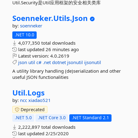
Util.Security是Util应用框架的安全相关类库
Soenneker.
Utils.
Json
by:
soenneker
.NET 10.0
4,077,350 total downloads
last updated
26 minutes ago
Latest version:
4.0.2619
json
util
c#
.net
dotnet
jsonutil
ijsonutil
A utility library handling (de)serialization and other
useful JSON functionalities
Util.
Logs
by:
ncc
xiadao521
Deprecated
.NET 5.0
.NET Core 3.0
.NET Standard 2.1
2,222,897 total downloads
last updated
2/25/2020