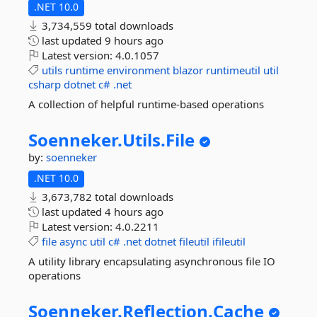
.NET 10.0
3,734,559 total downloads
last updated
9 hours ago
Latest version:
4.0.1057
utils
runtime
environment
blazor
runtimeutil
util
csharp
dotnet
c#
.net
A collection of helpful runtime-based operations
Soenneker.
Utils.
File
by:
soenneker
.NET 10.0
3,673,782 total downloads
last updated
4 hours ago
Latest version:
4.0.2211
file
async
util
c#
.net
dotnet
fileutil
ifileutil
A utility library encapsulating asynchronous file IO
operations
Soenneker.
Reflection.
Cache