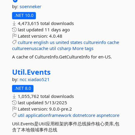
by:
soenneker
.NET 10.0
4,473,615 total downloads
last updated
11 days ago
Latest version:
4.0.48
culture
english
us
united
states
cultureinfo
cache
cultureenuscache
util
csharp
More tags
A cache of CultureInfo.GetCultureInfo for en-US.
Util.
Events
by:
ncc
xiadao521
.NET 8.0
1,055,762 total downloads
last updated
5/13/2025
Latest version:
9.0.0-pre.2
util
applicationframework
dotnetcore
aspnetcore
Util.Events是Util应用框架的事件总线操作核心类库,包
含了本地领域事件总线