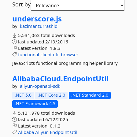
Sort by
underscore.
js
by:
kazimanzurrashid
5,531,063 total downloads
last updated
2/19/2016
Latest version:
1.8.3
functional
client
util
browser
JavaScripts functional programming helper library.
AlibabaCloud.
EndpointUtil
by:
aliyun-openapi-sdk
.NET 5.0
.NET Core 2.0
.NET Standard 2.0
.NET Framework 4.5
5,131,978 total downloads
last updated
6/12/2025
Latest version:
0.1.2
Alibaba
Aliyun
Endpoint
Util