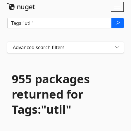
Skip To Content
Toggl
naviga
Advanced search filters
955 packages
returned for
Tags:"util"