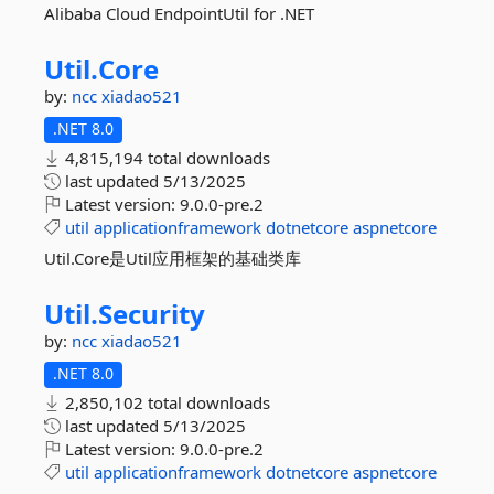
Alibaba Cloud EndpointUtil for .NET
Util.
Core
by:
ncc
xiadao521
.NET 8.0
4,815,194 total downloads
last updated
5/13/2025
Latest version:
9.0.0-pre.2
util
applicationframework
dotnetcore
aspnetcore
Util.Core是Util应用框架的基础类库
Util.
Security
by:
ncc
xiadao521
.NET 8.0
2,850,102 total downloads
last updated
5/13/2025
Latest version:
9.0.0-pre.2
util
applicationframework
dotnetcore
aspnetcore