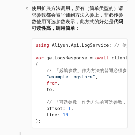
使用扩展方法调用，所有（简单类型的）请
求参数都会被平铺到方法入参上，非必传参
数使用可选参数表示，此方式的好处是
代码
可读性高，调用简单
：
using
 Aliyun.Api.LogService; 
// 使用
var
 getLogsResponse = 
await
 client.Ge
(

// 「必填参数」作为方法的普通必须参数
"example-logstore"
,

from
,

    to,

// 「可选参数」作为方法的可选参数，可
    offset: 
1
,

    line: 
10