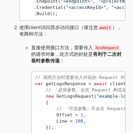
    .Endpoint(
"<endpoint>"
, 
"<projectName
    .Credential(
"<accessKeyId>"
, 
"<access
使用client访问异步访问接口（请注意
），
await
有两种方法：
直接使用接口方法，需要传入
XxxRequest
的请求对象，此方式的好处是
有利于二次封
装时参数传递
：
// 调用方法时需要传入对应的 Request 对象
var
 getLogsResponse = 
await
 client.Ge
// 「必填参数」会在 Request 构造器
new
 GetLogsRequest(
"example-logs
    {

// 「可选参数」不会在 Request 
        Offset = 
1
,

        Line = 
100
,
