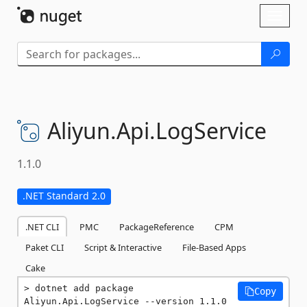
Skip To Content
Toggl
naviga
Aliyun.
Api.
LogService
1.1.0
.NET Standard 2.0
.NET CLI
PMC
PackageReference
CPM
Paket CLI
Script & Interactive
File-Based Apps
Cake
dotnet add package 
Copy
Aliyun.Api.LogService --version 1.1.0