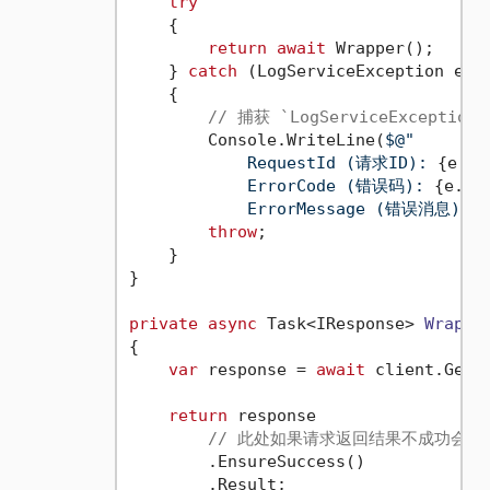
try
    {

return
await
 Wrapper();

    } 
catch
 (LogServiceException e)

    {

// 捕获 `LogServiceExcepti
        Console.WriteLine(
$@"

            RequestId (请求ID): 
{e.Re
            ErrorCode (错误码): 
{e.Er
            ErrorMessage (错误消息): 
{
throw
;

    }

}

private
async
 Task<IResponse> 
Wrappe
{

var
 response = 
await
 client.GetLo
return
 response

// 此处如果请求返回结果不成功会抛出 `L
        .EnsureSuccess()

        .Result;
