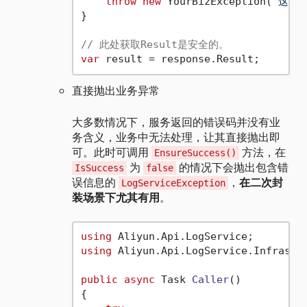
throw
new
 YourBizException(
"这里
}

// 此处获取Result是安全的。
var
直接抛出业务异常
大多数情况下，服务返回的错误码并没有业
务含义，业务中无法处理，让其直接抛出即
可。此时可调用
方法，在
EnsureSuccess()
为
的情况下会抛出包含错
IsSuccess
false
误信息的
，
在二次封
LogServiceException
装场景下尤其有用
。
using
using
 Aliyun.Api.LogService.Infrastru
public
async
 Task 
Caller
()
{
