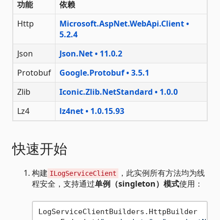
功能
依赖
Http
Microsoft.AspNet.WebApi.Client •
5.2.4
Json
Json.Net • 11.0.2
Protobuf
Google.Protobuf • 3.5.1
Zlib
Iconic.Zlib.NetStandard • 1.0.0
Lz4
lz4net • 1.0.15.93
快速开始
构建
，此实例所有方法均为线
ILogServiceClient
程安全，支持通过
单例（singleton）模式
使用：
LogServiceClientBuilders.HttpBuilder
