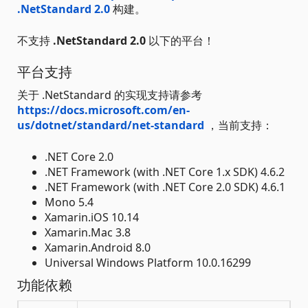
.NetStandard 2.0
构建。
不支持
.NetStandard 2.0
以下的平台！
平台支持
关于 .NetStandard 的实现支持请参考
https://docs.microsoft.com/en-
us/dotnet/standard/net-standard
，当前支持：
.NET Core 2.0
.NET Framework (with .NET Core 1.x SDK) 4.6.2
.NET Framework (with .NET Core 2.0 SDK) 4.6.1
Mono 5.4
Xamarin.iOS 10.14
Xamarin.Mac 3.8
Xamarin.Android 8.0
Universal Windows Platform 10.0.16299
功能依赖