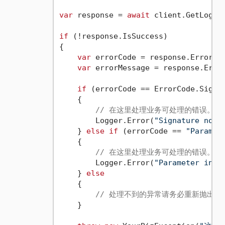
var
 response = 
await
 client.GetLogsAs
if
 (!response.IsSuccess)

{

var
 errorCode = response.Error.Er
var
 errorMessage = response.Error
if
 (errorCode == ErrorCode.Signa
    {

// 在这里处理业务可处理的错误。。
        Logger.Error(
"Signature not 
    } 
else
if
 (errorCode == 
"Paramet
    {

// 在这里处理业务可处理的错误。。
        Logger.Error(
"Parameter inva
    } 
else
    {

// 处理不到的异常请务必重新抛出错
    }
