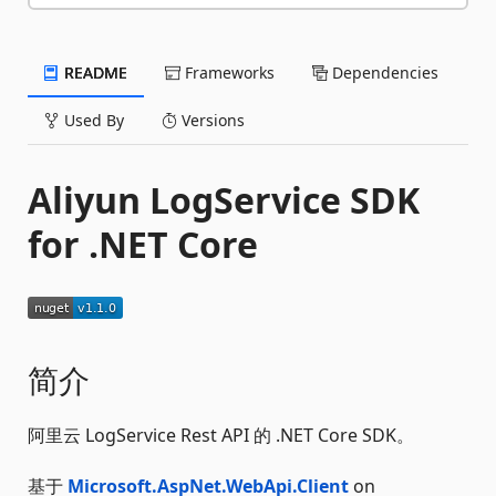
README
Frameworks
Dependencies
Used By
Versions
Aliyun LogService SDK
for .NET Core
简介
阿里云 LogService Rest API 的 .NET Core SDK。
基于
Microsoft.AspNet.WebApi.Client
on